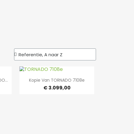

Snel bekijken
O...
Kopie Van TORNADO 7108e
€ 3.099,00