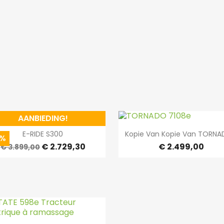
AANBIEDING!


Snel bekijken
Snel bekijken
E-RIDE S300
Kopie Van Kopie Van TORNAD
0%
€ 2.729,30
€ 2.499,00
€ 3.899,00