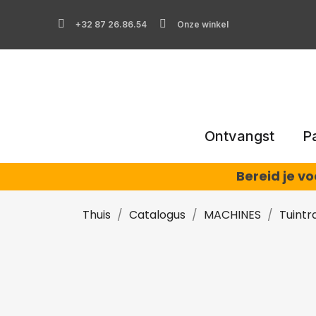
+32 87 26.86.54
Onze winkel
Ontvangst
P
Bereid je v
Thuis
Catalogus
MACHINES
Tuintr