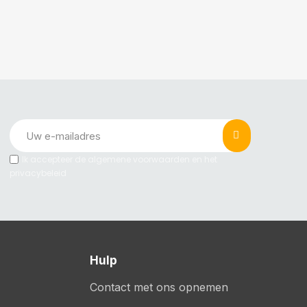
Ik accepteer de algemene voorwaarden en het
privacybeleid
Hulp
Contact met ons opnemen