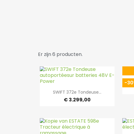
Er zijn 6 producten.
-3

Snel bekijken
SWIFT 372e Tondeuse...
€ 3.299,00