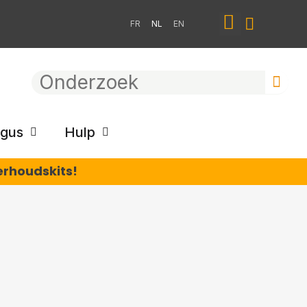
FR
NL
EN
ogus
Hulp
erhoudskits!