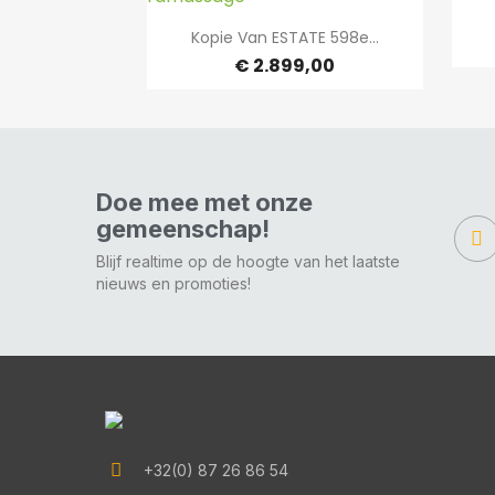

Snel bekijken
Kopie Van ESTATE 598e...
€ 2.899,00
Doe mee met onze
gemeenschap!
Blijf realtime op de hoogte van het laatste
nieuws en promoties!
+32(0) 87 26 86 54