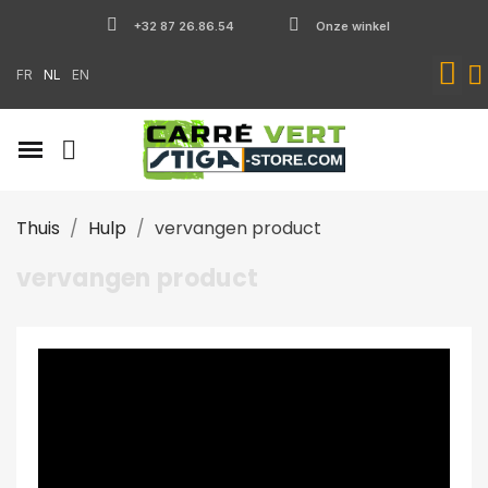
+32 87 26.86.54
Onze winkel
FR
NL
EN
Thuis
Hulp
vervangen product
vervangen product