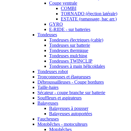
Coupe ventrale
COMBI
TORNADO (éjection latérale)
ESTATE (ramassage, bac arr.)
GYRO
E-RIDE - sur batteries
Tondeuses
Tondeuses électriques (cable)
Tondeuses sur batterie
Tondeuses thermique
Tondeuses mulching
Tondeuses TWINCLIP
Tondeuses à main hélicoïdales
Tondeuses robot
Tronçonneuses et élagueuses
Débroussailleuses - Coupe bordures
Taille-haies
Sécateur - coupe branche sur batterie
Souffleurs et aspirateurs
Balayeuses
Balayeuses à pousser
Balayeuses autoportées
Faucheuses
Motobêches - motoculteurs
Motobêches