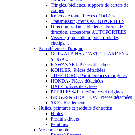
Tringles, biellettes, supports de carters de
coupes
Robots de tonte. Pièces détachées
Transmission, freins AUTOPORTEES
Direction, volants, biellettes, barres de
direction, accessoires AUTOPORTEES
Visserie, quincaillerie, vis, rondelles,
circlips,...
Par références d'origine
GGP - ALPINA - CASTELGARDEN -
STIGA ...
KAWAZAKI- Pièces détachées
KOHLER- Pièces détachées
TUFF TORQ- Par références d'origines
HONDA- Pièces détachées
HATZ- pièces détachées
PEERLESS- Par références d'origines
BRIGGS&STRATTON- Pièces détachées
SKF - Roulements
Huiles, peintures et produits d'entretien
Huiles
Produits divers
Peintures
Moteurs complets