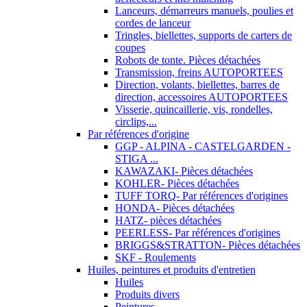
Lanceurs, démarreurs manuels, poulies et
cordes de lanceur
Tringles, biellettes, supports de carters de
coupes
Robots de tonte. Pièces détachées
Transmission, freins AUTOPORTEES
Direction, volants, biellettes, barres de
direction, accessoires AUTOPORTEES
Visserie, quincaillerie, vis, rondelles,
circlips,...
Par références d'origine
GGP - ALPINA - CASTELGARDEN -
STIGA ...
KAWAZAKI- Pièces détachées
KOHLER- Pièces détachées
TUFF TORQ- Par références d'origines
HONDA- Pièces détachées
HATZ- pièces détachées
PEERLESS- Par références d'origines
BRIGGS&STRATTON- Pièces détachées
SKF - Roulements
Huiles, peintures et produits d'entretien
Huiles
Produits divers
Peintures