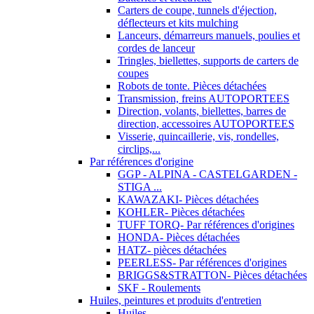
Carters de coupe, tunnels d'éjection,
déflecteurs et kits mulching
Lanceurs, démarreurs manuels, poulies et
cordes de lanceur
Tringles, biellettes, supports de carters de
coupes
Robots de tonte. Pièces détachées
Transmission, freins AUTOPORTEES
Direction, volants, biellettes, barres de
direction, accessoires AUTOPORTEES
Visserie, quincaillerie, vis, rondelles,
circlips,...
Par références d'origine
GGP - ALPINA - CASTELGARDEN -
STIGA ...
KAWAZAKI- Pièces détachées
KOHLER- Pièces détachées
TUFF TORQ- Par références d'origines
HONDA- Pièces détachées
HATZ- pièces détachées
PEERLESS- Par références d'origines
BRIGGS&STRATTON- Pièces détachées
SKF - Roulements
Huiles, peintures et produits d'entretien
Huiles