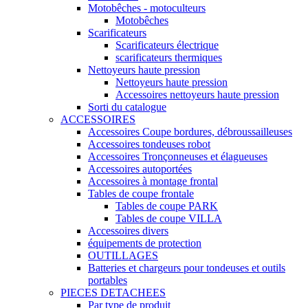
Motobêches - motoculteurs
Motobêches
Scarificateurs
Scarificateurs électrique
scarificateurs thermiques
Nettoyeurs haute pression
Nettoyeurs haute pression
Accessoires nettoyeurs haute pression
Sorti du catalogue
ACCESSOIRES
Accessoires Coupe bordures, débroussailleuses
Accessoires tondeuses robot
Accessoires Tronçonneuses et élagueuses
Accessoires autoportées
Accessoires à montage frontal
Tables de coupe frontale
Tables de coupe PARK
Tables de coupe VILLA
Accessoires divers
équipements de protection
OUTILLAGES
Batteries et chargeurs pour tondeuses et outils
portables
PIECES DETACHEES
Par type de produit