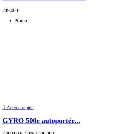
Promo !
-50%

Aperçu rapide
STIG-A 500 Robot de tonte
1 699,00 €
-30%
1 189,30 €