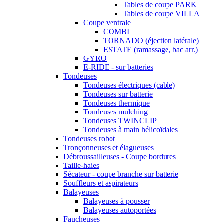
Tables de coupe PARK
Tables de coupe VILLA
Coupe ventrale
COMBI
TORNADO (éjection latérale)
ESTATE (ramassage, bac arr.)
GYRO
E-RIDE - sur batteries
Tondeuses
Tondeuses électriques (cable)
Tondeuses sur batterie
Tondeuses thermique
Tondeuses mulching
Tondeuses TWINCLIP
Tondeuses à main hélicoïdales
Tondeuses robot
Tronçonneuses et élagueuses
Débroussailleuses - Coupe bordures
Taille-haies
Sécateur - coupe branche sur batterie
Souffleurs et aspirateurs
Balayeuses
Balayeuses à pousser
Balayeuses autoportées
Faucheuses