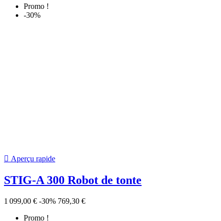
-30%

Aperçu rapide
TORNADO 398e
3 899,00 €
-30%
2 729,30 €
Promo !
-30%