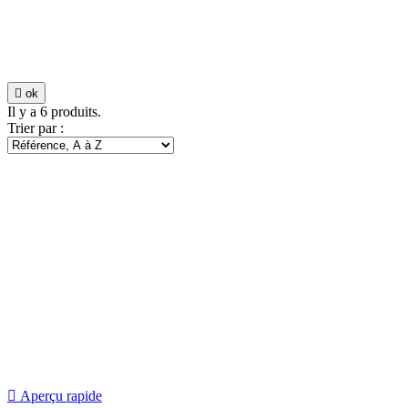

ok
Il y a 6 produits.
Trier par :

Aperçu rapide
BL 530 V...
249,00 €
Promo !

Aperçu rapide
BL 500e KIT souffleur de...