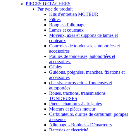
PIECES DETACHEES
Par type de produit
Kits d'entretien MOTEUR
Filtres
Bougies d'allumage
Lames et couteaux
Moyeux, axes et supports de lames et
couteaux
Courroies de tondeuses, autoportées et
accessoires
Poulies de tondeuses, autoportées et
accessoires.
Câbles
Guidons, poignées, manches, fixations et
accessoires
châssis- carrosserie - Tondeuses et
autoportées
Roues, tractions, transmissions
TONDEUSES
Pneus, chambres à air, jantes
Moteurs et pièces moteur
Carburateurs, durites de carburant, pompes
à essence
Allumage - Bobines - Démarreurs
Batteries et électricité