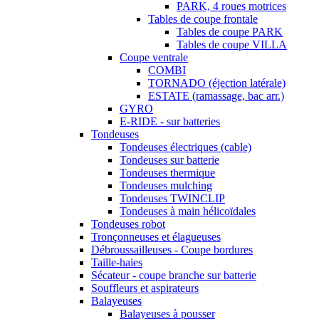
PARK, 4 roues motrices
Tables de coupe frontale
Tables de coupe PARK
Tables de coupe VILLA
Coupe ventrale
COMBI
TORNADO (éjection latérale)
ESTATE (ramassage, bac arr.)
GYRO
E-RIDE - sur batteries
Tondeuses
Tondeuses électriques (cable)
Tondeuses sur batterie
Tondeuses thermique
Tondeuses mulching
Tondeuses TWINCLIP
Tondeuses à main hélicoïdales
Tondeuses robot
Tronçonneuses et élagueuses
Débroussailleuses - Coupe bordures
Taille-haies
Sécateur - coupe branche sur batterie
Souffleurs et aspirateurs
Balayeuses
Balayeuses à pousser