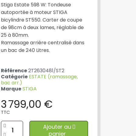
Stiga Estate 598 W: Tondeuse
autoportée à moteur STIGA
bicylindre ST550. Carter de coupe
de 98cm à deux lames, réglable de
25 à 80mm.
Ramassage arrière centralisé dans
un bac de 240 Litres.
Référence
2T2630481/ST2
Catégorie
ESTATE (ramassage,
bac arr.)
Marque
STIGA
3 799,00 €
TTC
Ajouter au
panier