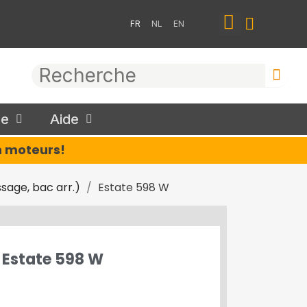
FR
NL
EN
ue
Aide
en moteurs!
age, bac arr.)
Estate 598 W
Estate 598 W